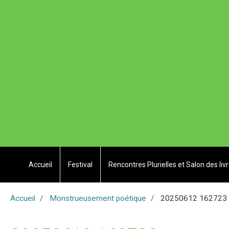
Accueil
Festival
Rencontres Plurielles et Salon des liv
Accueil
Monstrueusement poétique
20250612 162723